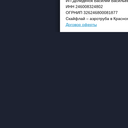
ИП Долиденок Василий Василье
ИНН 246008324802
ОГРНИП 326246800081877
Скайфлай – аэротруба в Красно
Договор оферты