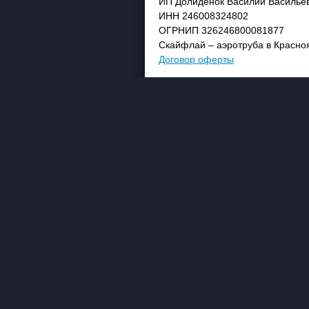
ИП Долиденок Василий Василье
ИНН 246008324802
ОГРНИП 326246800081877
Скайфлай – аэротруба в Красно
Договор оферты