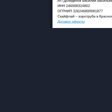
ИП Долиденок Василий Василье
ИНН 246008324802
ОГРНИП 326246800081877
Скайфлай – аэротруба в Красно
Договор оферты