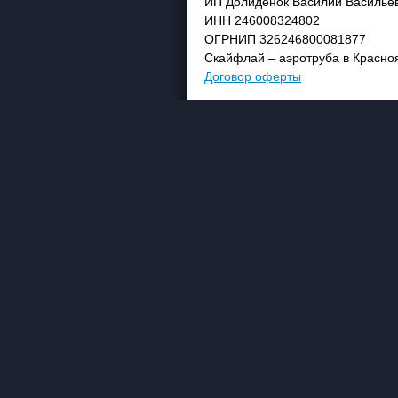
ИП Долиденок Василий Василье
ИНН 246008324802
ОГРНИП 326246800081877
Скайфлай – аэротруба в Красно
Договор оферты