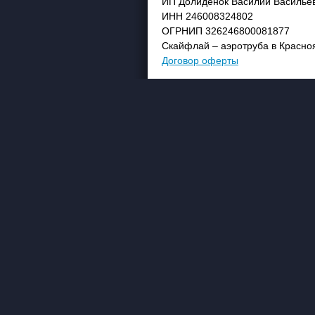
ИП Долиденок Василий Василье
ИНН 246008324802
ОГРНИП 326246800081877
Скайфлай – аэротруба в Красно
Договор оферты