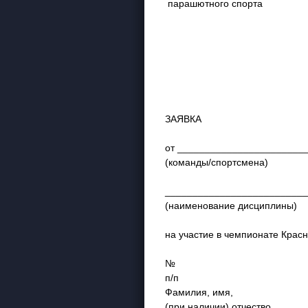
парашютного спорта
ЗАЯВКА
от _______________________
(команды/спортсмена)
_________________________
(наименование дисциплины)
на участие в чемпионате Крас
№
п/п
Фамилия, имя,
(при наличии) отчество