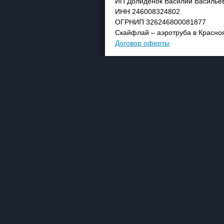
ИП Долиденок Василий Василье
ИНН 246008324802
ОГРНИП 326246800081877
Скайфлай – аэротруба в Красно
Договор оферты