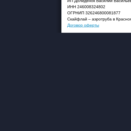
ИП Долиденок Василий Василье
ИНН 246008324802
ОГРНИП 326246800081877
Скайфлай – аэротруба в Красно
Договор оферты