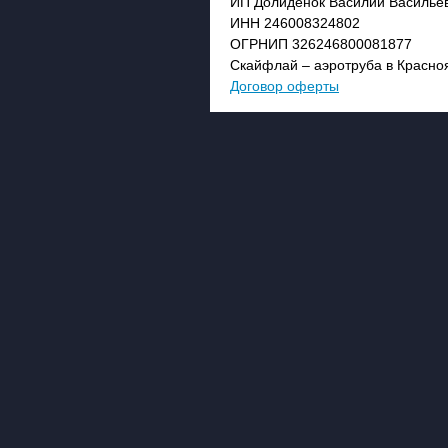
ИП Долиденок Василий Василье
ИНН 246008324802
ОГРНИП 326246800081877
Скайфлай – аэротруба в Красно
Договор оферты