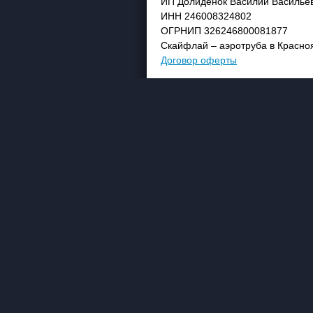
ИП Долиденок Василий Василье
ИНН 246008324802
ОГРНИП 326246800081877
Скайфлай – аэротруба в Красно
Договор оферты