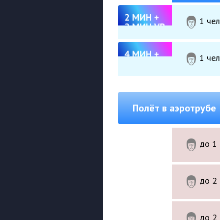
1 че
1 че
Полёт в аэротрубе
до 1
2 МИН
до 2
4 МИН
до 2
6 МИН