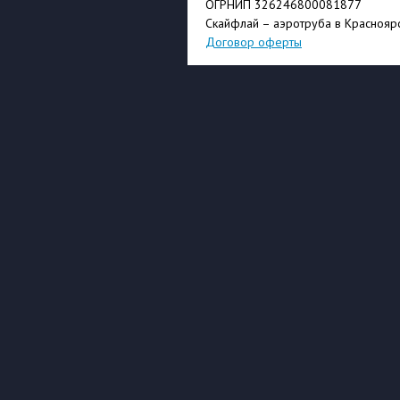
ОГРНИП 326246800081877
Скайфлай – аэротруба в Краснояр
Договор оферты